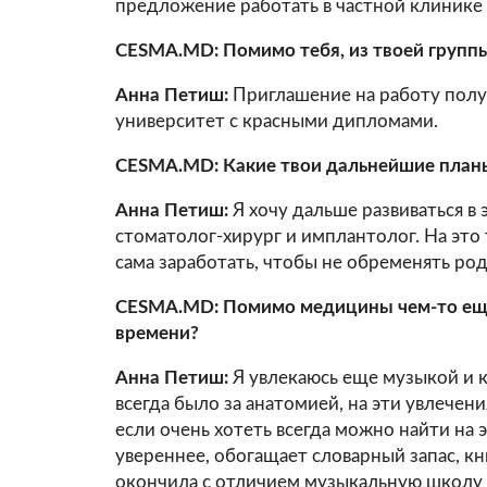
предложение работать в частной клинике 
CESMA.MD: Помимо тебя, из твоей группы
Анна Петиш:
Приглашение на работу полу
университет с красными дипломами.
CESMA.MD: Какие твои дальнейшие план
Анна Петиш:
Я хочу дальше развиваться в 
стоматолог-хирург и имплантолог. На это 
сама заработать, чтобы не обременять ро
CESMA.MD: Помимо медицины чем-то ещ
времени?
Анна Петиш:
Я увлекаюсь еще музыкой и 
всегда было за анатомией, на эти увлечени
если очень хотеть всегда можно найти на 
увереннее, обогащает словарный запас, кн
окончила с отличием музыкальную школу у