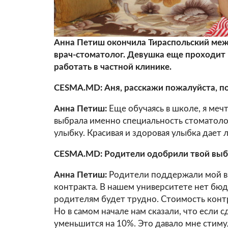
Анна Петиш окончила Тираспольский меж
врач-стоматолог. Девушка еще проходит
работать в частной клинике.
CESMA.MD: Аня, расскажи пожалуйста, по
Анна Петиш:
Еще обучаясь в школе, я меч
выбрала именно специальность стоматоло
улыбку. Красивая и здоровая улыбка дает
CESMA.MD: Родители одобрили твой выб
Анна Петиш:
Родители поддержали мой в
контракта. В нашем университете нет бюд
родителям будет трудно. Стоимость конт
Но в самом начале нам сказали, что если 
уменьшится на 10%. Это давало мне стимул