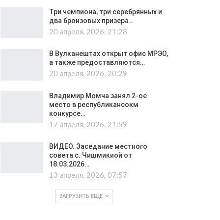
Три чемпиона, три серебрянных и
два бронзовых призера…
20 апреля, 2026, 21:28
В Вулканештах открыт офис МРЭО,
а также предоставляются…
20 апреля, 2026, 20:29
Владимир Момча занял 2-ое
место в республикансокм
конкурсе…
17 апреля, 2026, 21:59
ВИДЕО. Заседание местного
совета с. Чишмикиой от
18.03.2026…
13 апреля, 2026, 07:57
ЗАГРУЗИТЬ ЕЩЁ