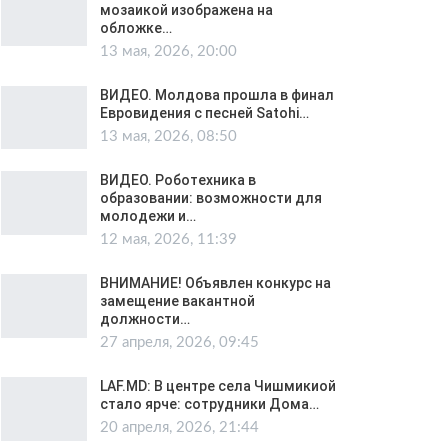
мозаикой изображена на
обложке…
13 мая, 2026, 20:00
ВИДЕО. Молдова прошла в финал
Евровидения с песней Satohi…
13 мая, 2026, 08:50
ВИДЕО. Роботехника в
образовании: возможности для
молодежи и…
12 мая, 2026, 11:39
ВНИМАНИЕ! Объявлен конкурс на
замещение вакантной
должности…
27 апреля, 2026, 09:45
LAF.MD: В центре села Чишмикиой
стало ярче: сотрудники Дома…
20 апреля, 2026, 21:44