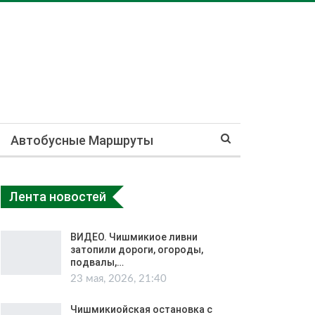
Автобусные Маршруты
Лента новостей
ВИДЕО. Чишмикиое ливни
затопили дороги, огороды,
подвалы,…
23 мая, 2026, 21:40
Чишмикиойская остановка с