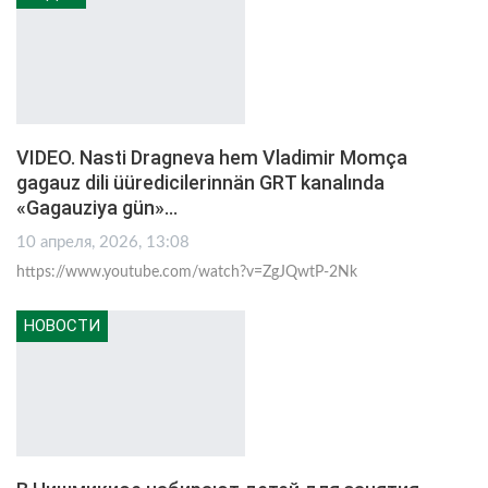
VIDEO. Nasti Dragneva hem Vladimir Momça
gagauz dili üüredicilerinnän GRT kanalında
«Gagauziya gün»…
10 апреля, 2026, 13:08
https://www.youtube.com/watch?v=ZgJQwtP-2Nk
НОВОСТИ