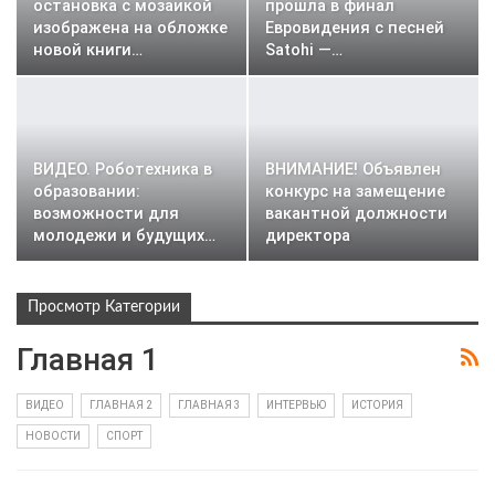
остановка с мозаикой
прошла в финал
изображена на обложке
Евровидения с песней
новой книги…
Satohi —…
ВИДЕО. Роботехника в
ВНИМАНИЕ! Объявлен
образовании:
конкурс на замещение
возможности для
вакантной должности
молодежи и будущих…
директора
Просмотр Категории
Главная 1
ВИДЕО
ГЛАВНАЯ 2
ГЛАВНАЯ 3
ИНТЕРВЬЮ
ИСТОРИЯ
НОВОСТИ
СПОРТ