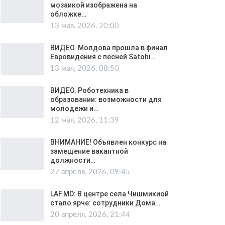
мозаикой изображена на
обложке…
13 мая, 2026, 20:00
ВИДЕО. Молдова прошла в финал
Евровидения с песней Satohi…
13 мая, 2026, 08:50
ВИДЕО. Роботехника в
образовании: возможности для
молодежи и…
12 мая, 2026, 11:39
ВНИМАНИЕ! Объявлен конкурс на
замещение вакантной
должности…
27 апреля, 2026, 09:45
LAF.MD: В центре села Чишмикиой
стало ярче: сотрудники Дома…
20 апреля, 2026, 21:44