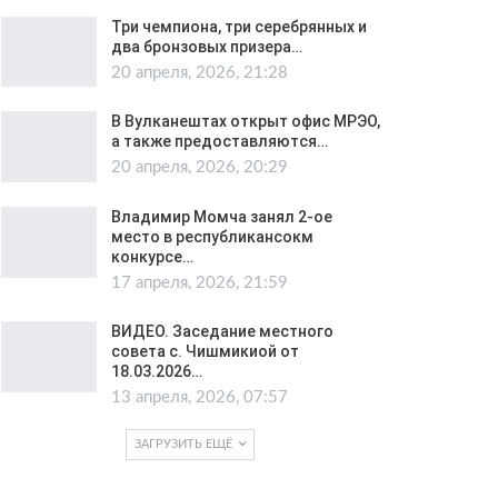
Три чемпиона, три серебрянных и
два бронзовых призера…
20 апреля, 2026, 21:28
В Вулканештах открыт офис МРЭО,
а также предоставляются…
20 апреля, 2026, 20:29
Владимир Момча занял 2-ое
место в республикансокм
конкурсе…
17 апреля, 2026, 21:59
ВИДЕО. Заседание местного
совета с. Чишмикиой от
18.03.2026…
13 апреля, 2026, 07:57
ЗАГРУЗИТЬ ЕЩЁ