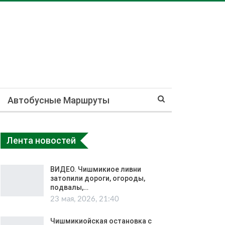
Автобусные Маршруты
Лента новостей
ВИДЕО. Чишмикиое ливни
затопили дороги, огороды,
подвалы,…
23 мая, 2026, 21:40
Чишмикиойская остановка с