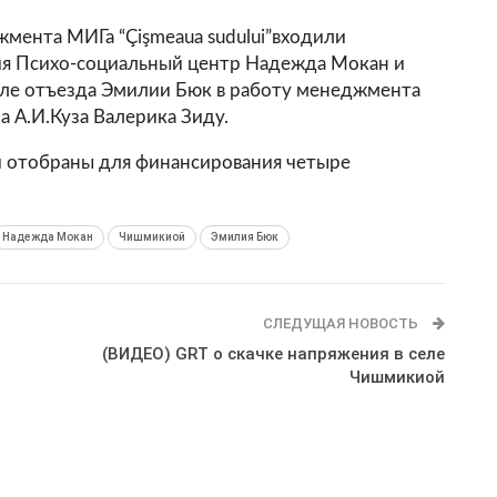
жмента МИГа “Çişmeaua sudului”входили
я Психо-социальный центр Надежда Мокан и
ле отъезда Эмилии Бюк в работу менеджмента
а А.И.Куза Валерика Зиду.
и отобраны для финансирования четыре
Надежда Мокан
Чишмикиой
Эмилия Бюк
СЛЕДУЩАЯ НОВОСТЬ
я
(ВИДЕО) GRT о скачке напряжения в селе
Чишмикиой