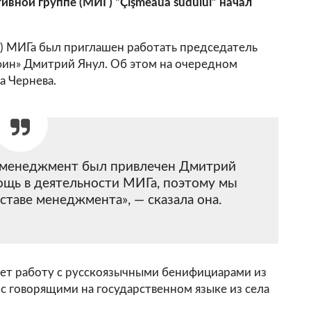
вной группе (МИГ) “Çişmeaua sudului” начал
 МИГа был приглашен работать председатель
ин» Дмитрий Янул. Об этом на очередном
а Чернева.
в менеджмент был привлечен Дмитрий
ощь в деятельности МИГа, поэтому мы
оставе менеджмента», — сказала она.
ет работу с русскоязычными бенифициарами из
 с говорящими на государственном языке из села