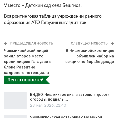
V место – Детский сад села Бешгиоз.
Вся рейтинговая таблица учреждений раннего
образования АТО Гагаузия выглядит так.
ПРЕДЫДУЩАЯ НОВОСТЬ
СЛЕДУЩАЯ НОВОСТЬ
Чишмикиойский лицей
В Чишмикиойском лицее
занял второе место
объявлен набор на
среди лицеев Гагаузии в
секцию по борьбе дзюдо
блоке Развитие
кадрового потенциала
Лента новостей
ВИДЕО. Чишмикиое ливни затопили дороги,
огороды, подвалы,…
23 мая, 2026, 21:40
Чишмикиойская остановка с мозаикой