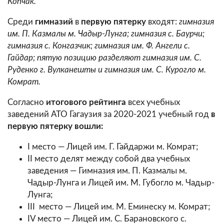
Копчак.
Среди
гимназий
в
первую пятерку
входят:
гимназия
им. П. Казмалы м. Чадыр-Лунга; гимназия с. Баурчи;
гимназия с. Конгазчик; гимназия им. Ф. Ангели с.
Гайдар; пятую позицию разделяют гимназия им. С.
Руденко г. Вулканешты и гимназия им. С. Курогло м.
Комрат.
Согласно
итогового рейтинга
всех учебных
заведений АТО Гагаузия за 2020-2021 учебный год
в
первую пятерку вошли:
I место — Лицей им. Г. Гайдаржи м. Комрат;
II место делят между собой два учебных
заведения — Гимназия им. П. Казмалы м.
Чадыр-Лунга и Лицей им. М. Губогло м. Чадыр-
Лунга;
III место — Лицей им. М. Еминеску м. Комрат;
IV место — Лицей им. С. Барановского с.