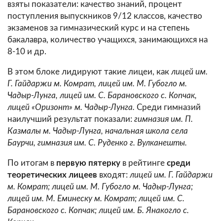
взяты показатели: качество знаний, процент
поступления выпускников 9/12 классов, качество
экзаменов за гимназический курс и на степень
бакалавра, количество учащихся, занимающихся на
8-10 и др.
В этом блоке лидируют такие лицеи, как
лицей им.
Г. Гайдаржи м. Комрат, лицей им. М. Губогло м.
Чадыр-Лунга, лицей им. С. Барановского с. Копчак,
лицей «Оризонт» м. Чадыр-Лунга.
Среди гимназий
наилучший результат показали:
гимназия им. П.
Казмалы м. Чадыр-Лунга, начальная школа села
Баурчи, гимназия им. С. Руденко г. Вулканешты.
По итогам в
первую пятерку
в рейтинге
среди
теоретических лицеев
входят:
лицей им. Г. Гайдаржи
м. Комрат; лицей им. М. Губогло м. Чадыр-Лунга;
лицей им. М. Еминеску м. Комрат; лицей им. С.
Барановского с. Копчак; лицей им. Б. Янакогло с.