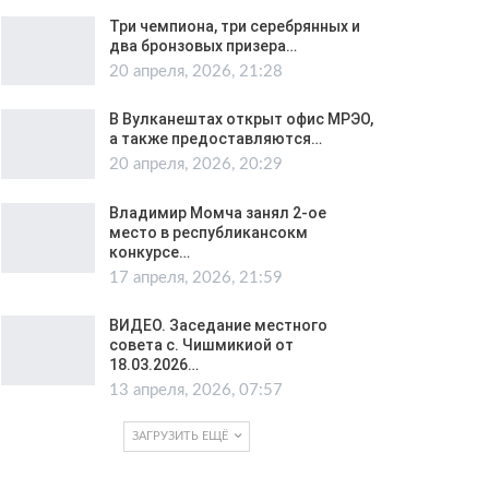
Три чемпиона, три серебрянных и
два бронзовых призера…
20 апреля, 2026, 21:28
В Вулканештах открыт офис МРЭО,
а также предоставляются…
20 апреля, 2026, 20:29
Владимир Момча занял 2-ое
место в республикансокм
конкурсе…
17 апреля, 2026, 21:59
ВИДЕО. Заседание местного
совета с. Чишмикиой от
18.03.2026…
13 апреля, 2026, 07:57
ЗАГРУЗИТЬ ЕЩЁ