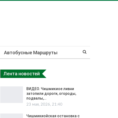
Автобусные Маршруты
Лента новостей
ВИДЕО. Чишмикиое ливни
затопили дороги, огороды,
подвалы,…
23 мая, 2026, 21:40
Чишмикиойская остановка с