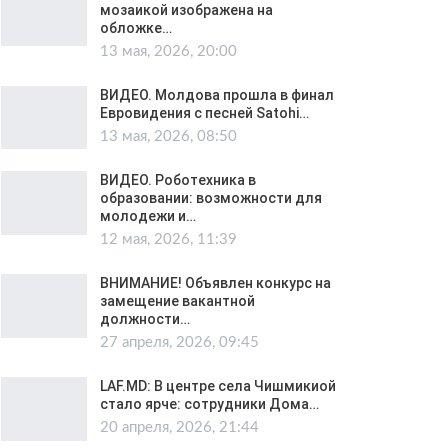
мозаикой изображена на
обложке…
13 мая, 2026, 20:00
ВИДЕО. Молдова прошла в финал
Евровидения с песней Satohi…
13 мая, 2026, 08:50
ВИДЕО. Роботехника в
образовании: возможности для
молодежи и…
12 мая, 2026, 11:39
ВНИМАНИЕ! Объявлен конкурс на
замещение вакантной
должности…
27 апреля, 2026, 09:45
LAF.MD: В центре села Чишмикиой
стало ярче: сотрудники Дома…
20 апреля, 2026, 21:44