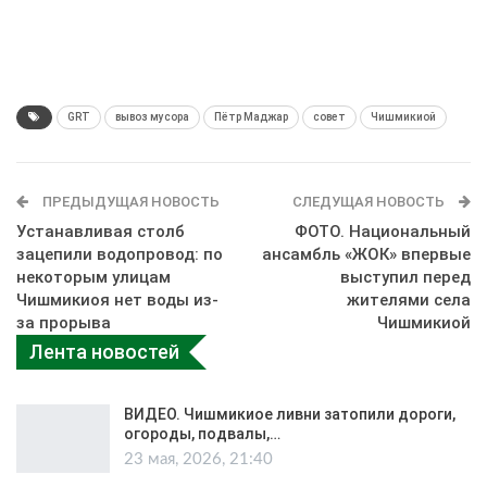
GRT
вывоз мусора
Пётр Маджар
совет
Чишмикиой
ПРЕДЫДУЩАЯ НОВОСТЬ
СЛЕДУЩАЯ НОВОСТЬ
Устанавливая столб
ФОТО. Национальный
зацепили водопровод: по
ансамбль «ЖОК» впервые
некоторым улицам
выступил перед
Чишмикиоя нет воды из-
жителями села
за прорыва
Чишмикиой
Лента новостей
ВИДЕО. Чишмикиое ливни затопили дороги,
огороды, подвалы,…
23 мая, 2026, 21:40