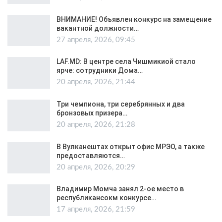
ВНИМАНИЕ! Объявлен конкурс на замещение
вакантной должности…
27 апреля, 2026, 09:45
LAF.MD: В центре села Чишмикиой стало
ярче: сотрудники Дома…
20 апреля, 2026, 21:44
Три чемпиона, три серебрянных и два
бронзовых призера…
20 апреля, 2026, 21:28
В Вулканештах открыт офис МРЭО, а также
предоставляются…
20 апреля, 2026, 20:29
Владимир Момча занял 2-ое место в
республикансокм конкурсе…
17 апреля, 2026, 21:59