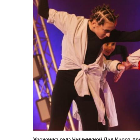
Уроженка села Чишмикиой Лия Киося, про