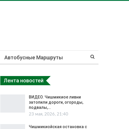
Автобусные Маршруты
Лента новостей
ВИДЕО. Чишмикиое ливни
затопили дороги, огороды,
подвалы,…
23 мая, 2026, 21:40
Чишмикиойская остановка с