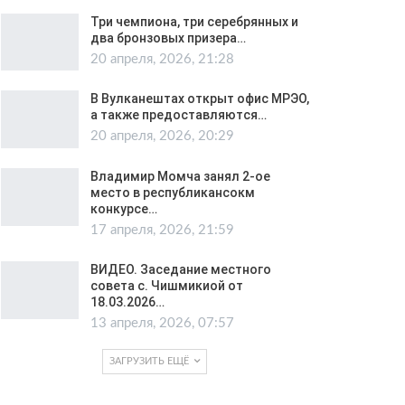
Три чемпиона, три серебрянных и
два бронзовых призера…
20 апреля, 2026, 21:28
В Вулканештах открыт офис МРЭО,
а также предоставляются…
20 апреля, 2026, 20:29
Владимир Момча занял 2-ое
место в республикансокм
конкурсе…
17 апреля, 2026, 21:59
ВИДЕО. Заседание местного
совета с. Чишмикиой от
18.03.2026…
13 апреля, 2026, 07:57
ЗАГРУЗИТЬ ЕЩЁ