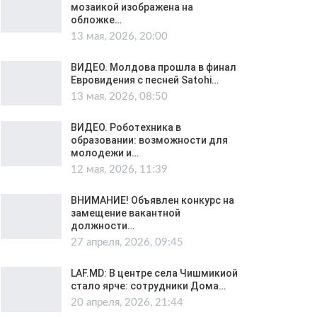
мозаикой изображена на
обложке…
13 мая, 2026, 20:00
ВИДЕО. Молдова прошла в финал
Евровидения с песней Satohi…
13 мая, 2026, 08:50
ВИДЕО. Роботехника в
образовании: возможности для
молодежи и…
12 мая, 2026, 11:39
ВНИМАНИЕ! Объявлен конкурс на
замещение вакантной
должности…
27 апреля, 2026, 09:45
LAF.MD: В центре села Чишмикиой
стало ярче: сотрудники Дома…
20 апреля, 2026, 21:44