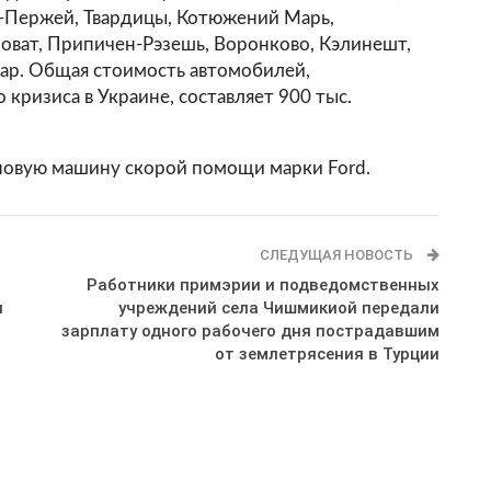
я-Пержей, Твардицы, Котюжений Марь,
оват, Припичен-Рэзешь, Воронково, Кэлинешт,
сар. Общая стоимость автомобилей,
кризиса в Украине, составляет 900 тыс.
овую машину скорой помощи марки Ford.
СЛЕДУЩАЯ НОВОСТЬ
Работники примэрии и подведомственных
л
учреждений cела Чишмикиой передали
зарплату одного рабочего дня пострадавшим
от землетрясения в Турции