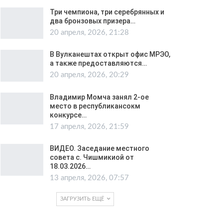
Три чемпиона, три серебрянных и
два бронзовых призера…
20 апреля, 2026, 21:28
В Вулканештах открыт офис МРЭО,
а также предоставляются…
20 апреля, 2026, 20:29
Владимир Момча занял 2-ое
место в республикансокм
конкурсе…
17 апреля, 2026, 21:59
ВИДЕО. Заседание местного
совета с. Чишмикиой от
18.03.2026…
13 апреля, 2026, 07:57
ЗАГРУЗИТЬ ЕЩЁ