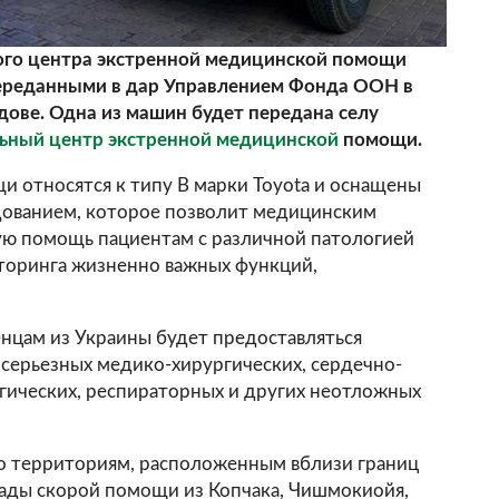
го центра экстренной медицинской помощи
ереданными в дар Управлением Фонда ООН в
ове. Одна из машин будет передана селу
ьный центр экстренной медицинской
помощи.
 относятся к типу B марки Toyota и оснащены
ованием, которое позволит медицинским
ую помощь пациентам с различной патологией
иторинга жизненно важных функций,
нцам из Украины будет предоставляться
 серьезных медико-хирургических, сердечно-
огических, респираторных и других неотложных
по территориям, расположенным вблизи границ
ады скорой помощи из Копчака, Чишмокиойя,