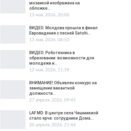
мозаикой изображена на
обложке…
13 мая, 2026, 20:00
ВИДЕО. Молдова прошла в финал
Евровидения с песней Satohi…
13 мая, 2026, 08:50
ВИДЕО. Роботехника в
образовании: возможности для
молодежи и…
12 мая, 2026, 11:39
ВНИМАНИЕ! Объявлен конкурс на
замещение вакантной
должности…
27 апреля, 2026, 09:45
LAF.MD: В центре села Чишмикиой
стало ярче: сотрудники Дома…
20 апреля, 2026, 21:44