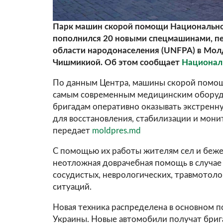
Парк машин скорой помощи Национально
пополнился 20 новыми спецмашинами, п
области народонаселения (UNFPA) в Молд
Чишмикиой. Об этом сообщает
Национал
По данным Центра, машины скорой помощи
самым современным медицинским оборуд
бригадам оперативно оказывать экстренн
для восстановления, стабилизации и мон
передает
moldpres.md
С помощью их работы жителям сел и беже
неотложная доврачебная помощь в случае
сосудистых, неврологических, травмотол
ситуаций.
Новая техника распределена в основном 
Украины. Новые автомобили получат бриг