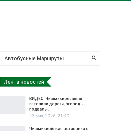
Автобусные Маршруты
Лента новостей
ВИДЕО. Чишмикиое ливни
затопили дороги, огороды,
подвалы,…
23 мая, 2026, 21:40
Чишмикиойская остановка с