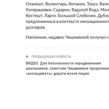
Олэнешт, Волинтирь, Копанки, Токуз, Вал
Кэлэрашевки, Сударки, Вадулуй Водэ, Мол
Костешт, Ларги, Большой Слобозии, Дубэ
предложенных в контексте миграционного 
долларов.
Напомним, недавно Чишмикиой получил н
ПРЕДЫДУЩАЯ НОВОСТЬ
ВИДЕО. Для безопасности передвижения
школьников, советник Чишмикиоя предложи
«окольцевать» дороги возле лицея