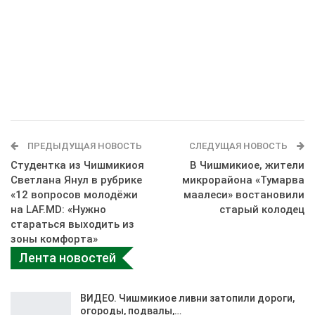
ПРЕДЫДУЩАЯ НОВОСТЬ
СЛЕДУЩАЯ НОВОСТЬ
Студентка из Чишмикиоя
В Чишмикиое, жители
Светлана Янул в рубрике
микрорайона «Тумарва
«12 вопросов молодёжи
маалеси» востановили
на LAF.MD: «Нужно
старый колодец
стараться выходить из
зоны комфорта»
Лента новостей
ВИДЕО. Чишмикиое ливни затопили дороги,
огороды, подвалы,…