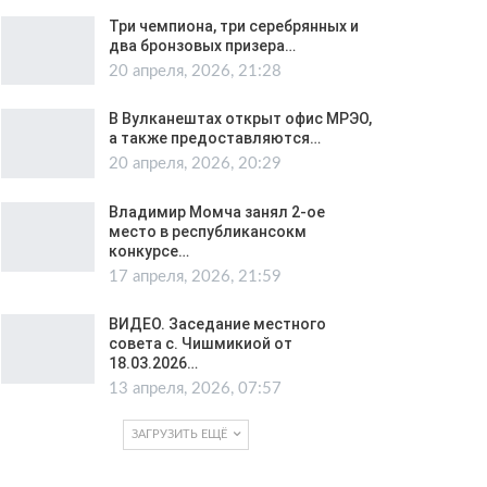
Три чемпиона, три серебрянных и
два бронзовых призера…
20 апреля, 2026, 21:28
В Вулканештах открыт офис МРЭО,
а также предоставляются…
20 апреля, 2026, 20:29
Владимир Момча занял 2-ое
место в республикансокм
конкурсе…
17 апреля, 2026, 21:59
ВИДЕО. Заседание местного
совета с. Чишмикиой от
18.03.2026…
13 апреля, 2026, 07:57
ЗАГРУЗИТЬ ЕЩЁ