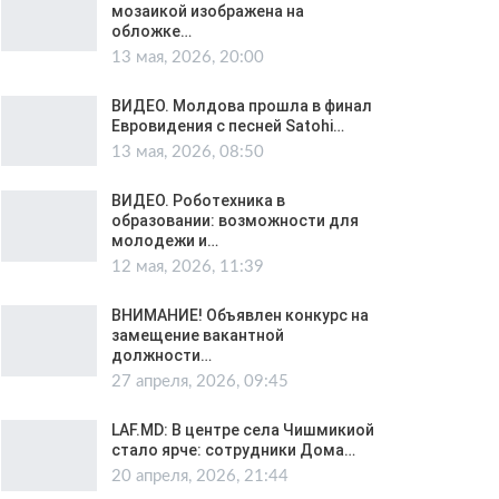
мозаикой изображена на
обложке…
13 мая, 2026, 20:00
ВИДЕО. Молдова прошла в финал
Евровидения с песней Satohi…
13 мая, 2026, 08:50
ВИДЕО. Роботехника в
образовании: возможности для
молодежи и…
12 мая, 2026, 11:39
ВНИМАНИЕ! Объявлен конкурс на
замещение вакантной
должности…
27 апреля, 2026, 09:45
LAF.MD: В центре села Чишмикиой
стало ярче: сотрудники Дома…
20 апреля, 2026, 21:44