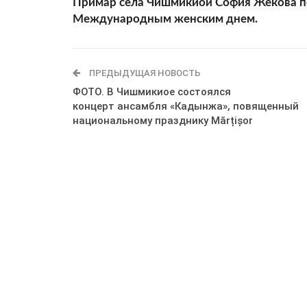
Примар села Чишмикиой София Жекова по
Международным женским днем.
ПРЕДЫДУЩАЯ НОВОСТЬ
ФОТО. В Чишмикиое состоялся
концерт ансамбля «Кадынжа», повященный
национальному празднику Mărțișor