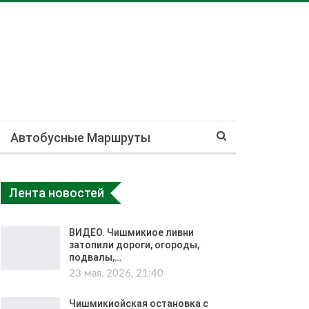
Автобусные Маршруты
Лента новостей
ВИДЕО. Чишмикиое ливни
затопили дороги, огороды,
подвалы,…
23 мая, 2026, 21:40
Чишмикиойская остановка с