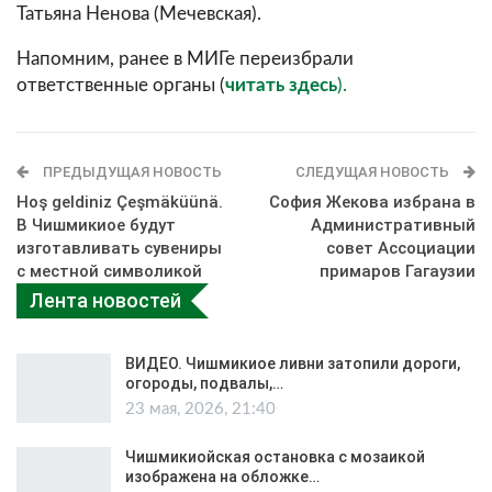
Татьяна Ненова (Мечевская).
Напомним, ранее в МИГе переизбрали
ответственные органы (
читать
здесь
).
ПРЕДЫДУЩАЯ НОВОСТЬ
СЛЕДУЩАЯ НОВОСТЬ
Hoş geldiniz Çeşmäküünä.
София Жекова избрана в
В Чишмикиое будут
Административный
изготавливать сувениры
совет Ассоциации
с местной символикой
примаров Гагаузии
Лента новостей
ВИДЕО. Чишмикиое ливни затопили дороги,
огороды, подвалы,…
23 мая, 2026, 21:40
Чишмикиойская остановка с мозаикой
изображена на обложке…