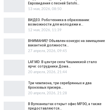
Евровидения с песней Satohi…
13 мая, 2026, 08:50
ВИДЕО. Роботехника в образовании:
возможности для молодежи и…
12 мая, 2026, 11:39
ВНИМАНИЕ! Объявлен конкурс на замещение
вакантной должности…
27 апреля, 2026, 09:45
LAF.MD: В центре села Чишмикиой стало
ярче: сотрудники Дома…
20 апреля, 2026, 21:44
Три чемпиона, три серебрянных и два
бронзовых призера…
20 апреля, 2026, 21:28
В Вулканештах открыт офис МРЭО, а также
предоставляются…