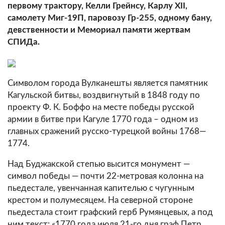
первому трактору, Келли Грейнсу, Карлу XII,
самолету Миг-19П, паровозу Гр-255, одному бану,
девственности и Мемориал памяти жертвам
СПИДа.
Символом города Вулканешты является памятник
Кагульской битвы, воздвигнутый в 1848 году по
проекту Ф. К. Боффо на месте победы русской
армии в битве при Кагуле 1770 года – одном из
главных сражений русско-турецкой войны 1768—
1774.
Над Буджакской степью высится монумент —
символ победы — почти 22-метровая колонна на
пьедестале, увенчанная капителью с чугунным
крестом и полумесяцем. На северной стороне
пьедестала стоит графский герб Румянцевых, а под
ним текст: «1770 года июля 21-го дня граф Петр