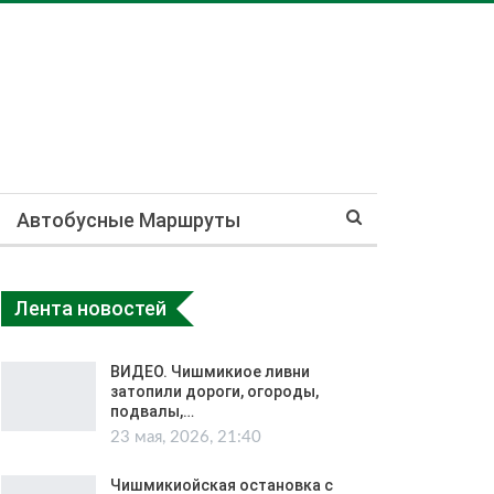
Автобусные Маршруты
Лента новостей
ВИДЕО. Чишмикиое ливни
затопили дороги, огороды,
подвалы,…
23 мая, 2026, 21:40
Чишмикиойская остановка с