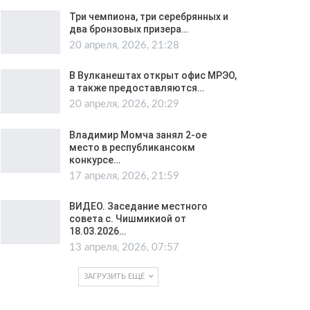
Три чемпиона, три серебрянных и
два бронзовых призера…
20 апреля, 2026, 21:28
В Вулканештах открыт офис МРЭО,
а также предоставляются…
20 апреля, 2026, 20:29
Владимир Момча занял 2-ое
место в республикансокм
конкурсе…
17 апреля, 2026, 21:59
ВИДЕО. Заседание местного
совета с. Чишмикиой от
18.03.2026…
13 апреля, 2026, 07:57
ЗАГРУЗИТЬ ЕЩЁ