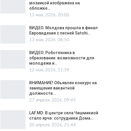
мозаикой изображена на
обложке…
13 мая, 2026, 20:00
ВИДЕО. Молдова прошла в финал
Евровидения с песней Satohi…
13 мая, 2026, 08:50
ВИДЕО. Роботехника в
образовании: возможности для
молодежи и…
12 мая, 2026, 11:39
ВНИМАНИЕ! Объявлен конкурс на
замещение вакантной
должности…
27 апреля, 2026, 09:45
LAF.MD: В центре села Чишмикиой
стало ярче: сотрудники Дома…
20 апреля, 2026, 21:44