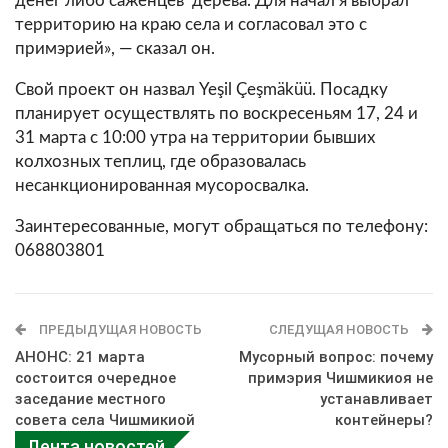
денег либо саженцев дерева. Для начал я выбрал
территорию на краю села и согласовал это с
примэрией», — сказал он.
Свой проект он назвал Yeşil Çeşmäküü. Посадку
планирует осуществлять по воскресеньям 17, 24 и
31 марта с 10:00 утра на территории бывших
колхозных теплиц, где образовалась
несанкционированная мусоросвалка.
Заинтересованные, могут обращаться по телефону:
068803801
ПРЕДЫДУЩАЯ НОВОСТЬ
СЛЕДУЩАЯ НОВОСТЬ
АНОНС: 21 марта
Мусорный вопрос: почему
состоится очередное
примэрия Чишмикиоя не
заседание местного
устанавливает
совета села Чишмикиой
контейнеры?
Лента новостей