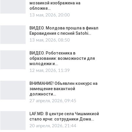
мозаикой изображена на
обложке…
13 мая, 2026, 20:00
ВИДЕО. Молдова прошла в финал
Евровидения с песней Satohi…
13 мая, 2026, 08:50
ВИДЕО. Роботехника в
образовании: возможности для
молодежи и…
12 мая, 2026, 11:39
ВНИМАНИЕ! Объявлен конкурс на
замещение вакантной
должности…
27 апреля, 2026, 09:45
LAF.MD: В центре села Чишмикиой
стало ярче: сотрудники Дома…
20 апреля, 2026, 21:44