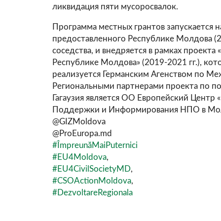
ликвидация пяти мусоросвалок.
Программа местных грантов запускается 
предоставленного Республике Молдова (20
соседства, и внедряется в рамках проекта
Республике Молдова» (2019-2021 гг.), к
реализуется Германским Агенством по Ме
Региональными партнерами проекта по п
Гагаузия является ОО Европейский Центр 
Поддержки и Информирования НПО в Мо
@GIZMoldova
@ProEuropa.md
#ÎmpreunăMaiPuternici
#EU4Moldova
,
#EU4CivilSocietyMD
,
#CSOActionMoldova
,
#DezvoltareRegionala