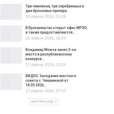
Три чемпиона, три серебрянных и
два бронзовых призера…
20 апреля, 2026, 21:28
В Вулканештах открыт офис МРЭО,
а также предоставляются…
20 апреля, 2026, 20:29
Владимир Момча занял 2-ое
место в республикансокм
конкурсе…
17 апреля, 2026, 21:59
ВИДЕО. Заседание местного
совета с. Чишмикиой от
18.03.2026…
13 апреля, 2026, 07:57
ЗАГРУЗИТЬ ЕЩЁ