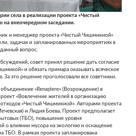
рии села в реализации проекта «Чистый
о на внеочередном заседании.
ник и менеджер проекта «Чистый Чишмикиой»
ели, задачах и запланированных мероприятиях в
данный вопрос.
бсуждений, совет принял решение дать согласие
ишмикой» и обязать примара оказывать всяческое
. За это решение проголосовали все советники.
объединение «Renaștere» (Возрождение) в
проект «Вовлечение жителей в организацию
х отходов «Чистый Чишмикиой». Авторами проекта
Мечевская) и Лидия Боева. Проект предполагает
бытовых (ТБО), повышение уровня
й о влиянии мусора на экологию и оснащение
а ТБО. В рамках проекта запланирована