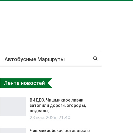
Автобусные Маршруты
Лента новостей
ВИДЕО. Чишмикиое ливни
затопили дороги, огороды,
подвалы,…
23 мая, 2026, 21:40
Чишмикиойская остановка с