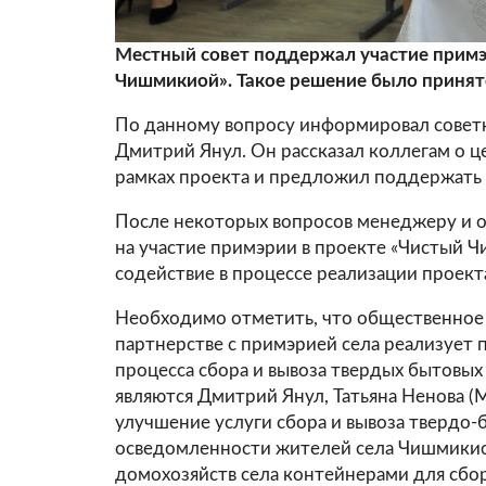
Местный совет поддержал участие примэ
Чишмикиой». Такое решение было принят
По данному вопросу информировал совет
Дмитрий Янул. Он рассказал коллегам о ц
рамках проекта и предложил поддержать 
После некоторых вопросов менеджеру и о
на участие примэрии в проекте «Чистый Ч
содействие в процессе реализации проекта
Необходимо отметить, что общественное 
партнерстве с примэрией села реализует 
процесса сбора и вывоза твердых бытовы
являются Дмитрий Янул, Татьяна Ненова (
улучшение услуги сбора и вывоза твердо-
осведомленности жителей села Чишмикио
домохозяйств села контейнерами для сбор