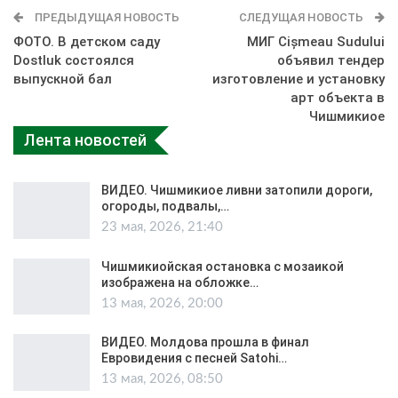
ПРЕДЫДУЩАЯ НОВОСТЬ
СЛЕДУЩАЯ НОВОСТЬ
ФОТО. В детском саду
МИГ Cișmeau Sudului
Dostluk состоялся
объявил тендер
выпускной бал
изготовление и установку
арт объекта в
Чишмикиое
Лента новостей
ВИДЕО. Чишмикиое ливни затопили дороги,
огороды, подвалы,…
23 мая, 2026, 21:40
Чишмикиойская остановка с мозаикой
изображена на обложке…
13 мая, 2026, 20:00
ВИДЕО. Молдова прошла в финал
Евровидения с песней Satohi…
13 мая, 2026, 08:50