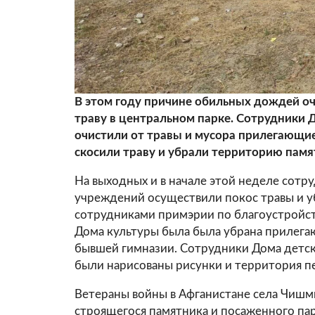
В этом году причине обильных дождей оч
траву в центральном парке. Сотрудники 
очистили от травы и мусора прилегающи
скосили траву и убрали территорию памя
На выходных и в начале этой неделе сот
учреждений осуществили покос травы и у
сотрудниками примэрии по благоустройств
Дома культуры была была убрана прилега
бывшей гимназии. Сотрудники Дома детско
были нарисованы рисунки и территория п
Ветераны войны в Афганистане села Чишм
строящегося памятника и посаженного пар