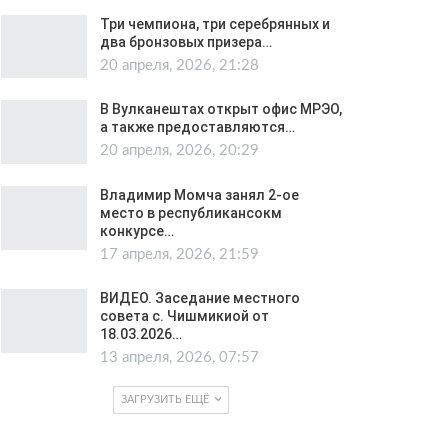
Три чемпиона, три серебрянных и
два бронзовых призера…
20 апреля, 2026, 21:28
В Вулканештах открыт офис МРЭО,
а также предоставляются…
20 апреля, 2026, 20:29
Владимир Момча занял 2-ое
место в республикансокм
конкурсе…
17 апреля, 2026, 21:59
ВИДЕО. Заседание местного
совета с. Чишмикиой от
18.03.2026…
13 апреля, 2026, 07:57
ЗАГРУЗИТЬ ЕЩЁ