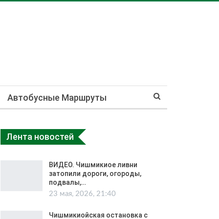
Автобусные Маршруты
Лента новостей
ВИДЕО. Чишмикиое ливни
затопили дороги, огороды,
подвалы,…
23 мая, 2026, 21:40
Чишмикиойская остановка с