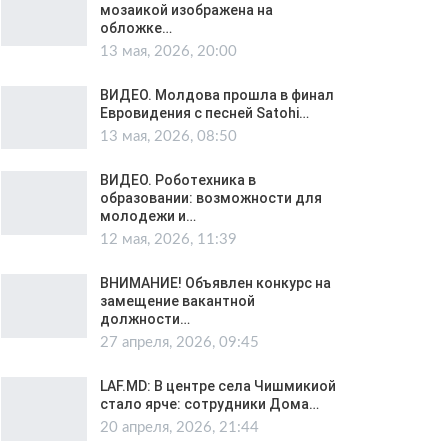
мозаикой изображена на
обложке…
13 мая, 2026, 20:00
ВИДЕО. Молдова прошла в финал
Евровидения с песней Satohi…
13 мая, 2026, 08:50
ВИДЕО. Роботехника в
образовании: возможности для
молодежи и…
12 мая, 2026, 11:39
ВНИМАНИЕ! Объявлен конкурс на
замещение вакантной
должности…
27 апреля, 2026, 09:45
LAF.MD: В центре села Чишмикиой
стало ярче: сотрудники Дома…
20 апреля, 2026, 21:44