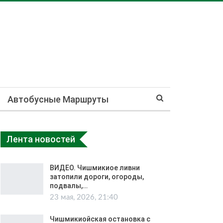
Автобусные Маршруты
Лента новостей
ВИДЕО. Чишмикиое ливни
затопили дороги, огороды,
подвалы,…
23 мая, 2026, 21:40
Чишмикиойская остановка с