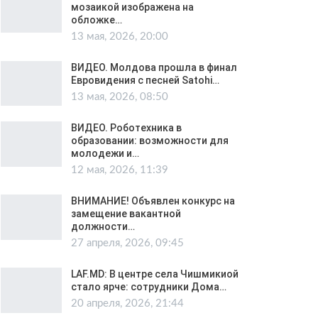
мозаикой изображена на
обложке…
13 мая, 2026, 20:00
ВИДЕО. Молдова прошла в финал
Евровидения с песней Satohi…
13 мая, 2026, 08:50
ВИДЕО. Роботехника в
образовании: возможности для
молодежи и…
12 мая, 2026, 11:39
ВНИМАНИЕ! Объявлен конкурс на
замещение вакантной
должности…
27 апреля, 2026, 09:45
LAF.MD: В центре села Чишмикиой
стало ярче: сотрудники Дома…
20 апреля, 2026, 21:44