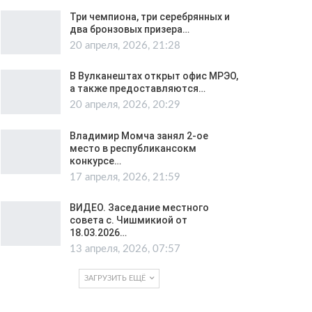
Три чемпиона, три серебрянных и
два бронзовых призера…
20 апреля, 2026, 21:28
В Вулканештах открыт офис МРЭО,
а также предоставляются…
20 апреля, 2026, 20:29
Владимир Момча занял 2-ое
место в республикансокм
конкурсе…
17 апреля, 2026, 21:59
ВИДЕО. Заседание местного
совета с. Чишмикиой от
18.03.2026…
13 апреля, 2026, 07:57
ЗАГРУЗИТЬ ЕЩЁ