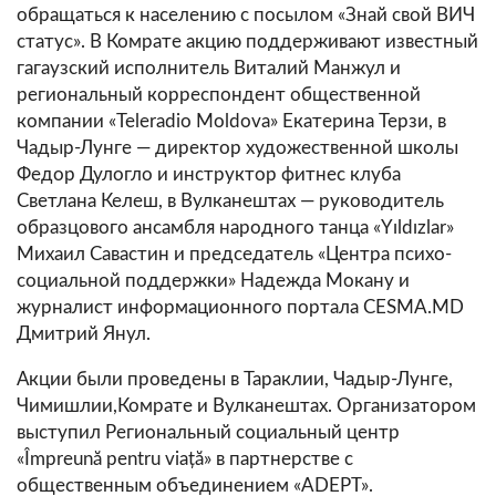
обращаться к населению с посылом «
Знай свой ВИЧ
статус
». В Комрате акцию поддерживают известный
гагаузский исполнитель Виталий Манжул и
региональный корреспондент общественной
компании «Teleradio Moldova» Екатерина Терзи, в
Чадыр-Лунге — директор художественной школы
Федор Дулогло и инструктор фитнес клуба
Светлана Келеш, в Вулканештах — руководитель
образцового ансамбля народного танца «
Y
ı
ld
ı
zlar
»
Михаил Савастин и председатель «Центра психо-
социальной поддержки» Надежда Мокану и
журналист информационного портала CESMA.MD
Дмитрий Янул.
Акции были проведены в Тараклии, Чадыр-Лунге,
Чимишлии,Комрате и Вулканештах. Организатором
выступил Региональный социальный центр
«Împreună pentru viață» в партнерстве с
общественным объединением «ADEPT».