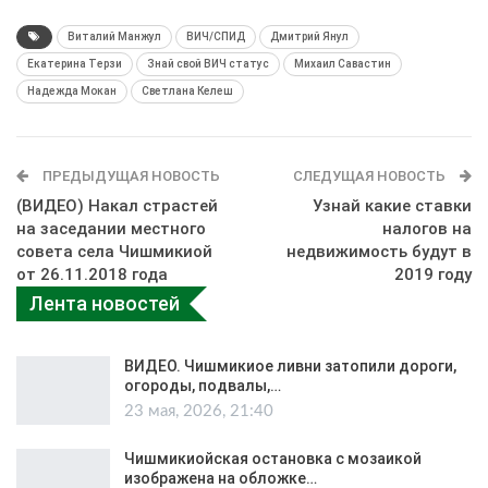
Виталий Манжул
ВИЧ/СПИД
Дмитрий Янул
Екатерина Терзи
Знай свой ВИЧ статус
Михаил Савастин
Надежда Мокан
Светлана Келеш
ПРЕДЫДУЩАЯ НОВОСТЬ
СЛЕДУЩАЯ НОВОСТЬ
(ВИДЕО) Накал страстей
Узнай какие ставки
на заседании местного
налогов на
совета села Чишмикиой
недвижимость будут в
от 26.11.2018 года
2019 году
Лента новостей
ВИДЕО. Чишмикиое ливни затопили дороги,
огороды, подвалы,…
23 мая, 2026, 21:40
Чишмикиойская остановка с мозаикой
изображена на обложке…