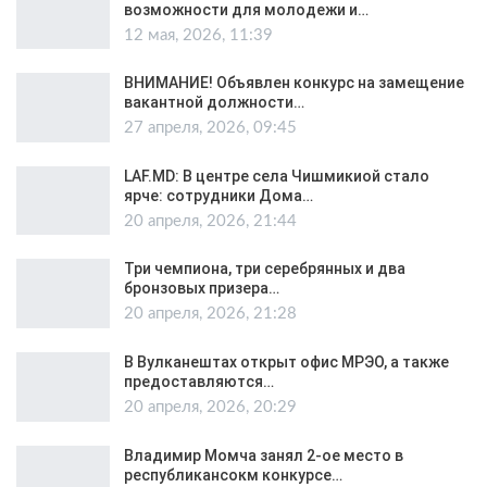
возможности для молодежи и…
12 мая, 2026, 11:39
ВНИМАНИЕ! Объявлен конкурс на замещение
вакантной должности…
27 апреля, 2026, 09:45
LAF.MD: В центре села Чишмикиой стало
ярче: сотрудники Дома…
20 апреля, 2026, 21:44
Три чемпиона, три серебрянных и два
бронзовых призера…
20 апреля, 2026, 21:28
В Вулканештах открыт офис МРЭО, а также
предоставляются…
20 апреля, 2026, 20:29
Владимир Момча занял 2-ое место в
республикансокм конкурсе…