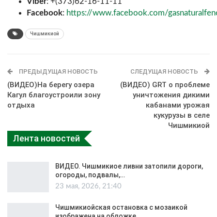
Viber
: +(373)62-16-11-11
Facebook
:
https://www.facebook.com/gasnaturalfe
Чишмикиой
ПРЕДЫДУЩАЯ НОВОСТЬ
СЛЕДУЩАЯ НОВОСТЬ
(ВИДЕО)На берегу озера
(ВИДЕО) GRT о проблеме
Кагул благоустроили зону
уничтожения дикими
отдыха
кабанами урожая
кукурузы в селе
Чишмикиой
Лента новостей
ВИДЕО. Чишмикиое ливни затопили дороги,
огороды, подвалы,…
23 мая, 2026, 21:40
Чишмикиойская остановка с мозаикой
изображена на обложке…