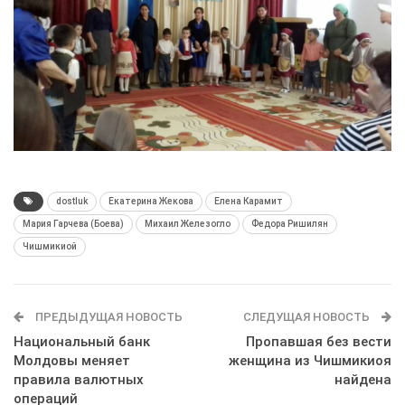
dostluk
Екатерина Жекова
Елена Карамит
Мария Гарчева (Боева)
Михаил Железогло
Федора Ришилян
Чишмикиой
ПРЕДЫДУЩАЯ НОВОСТЬ
СЛЕДУЩАЯ НОВОСТЬ
Национальный банк
Пропавшая без вести
Молдовы меняет
женщина из Чишмикиоя
правила валютных
найдена
операций