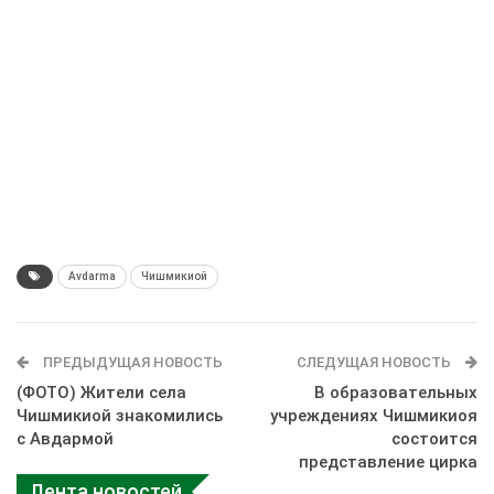
Avdarma
Чишмикиой
ПРЕДЫДУЩАЯ НОВОСТЬ
СЛЕДУЩАЯ НОВОСТЬ
(ФОТО) Жители села
В образовательных
Чишмикиой знакомились
учреждениях Чишмикиоя
с Авдармой
состоится
представление цирка
Лента новостей