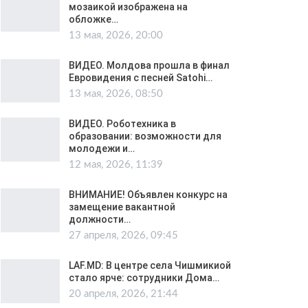
мозаикой изображена на
обложке…
13 мая, 2026, 20:00
ВИДЕО. Молдова прошла в финал
Евровидения с песней Satohi…
13 мая, 2026, 08:50
ВИДЕО. Роботехника в
образовании: возможности для
молодежи и…
12 мая, 2026, 11:39
ВНИМАНИЕ! Объявлен конкурс на
замещение вакантной
должности…
27 апреля, 2026, 09:45
LAF.MD: В центре села Чишмикиой
стало ярче: сотрудники Дома…
20 апреля, 2026, 21:44