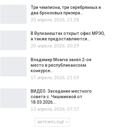
Три чемпиона, три серебрянных и
два бронзовых призера…
20 апреля, 2026, 21:28
В Вулканештах открыт офис МРЭО,
а также предоставляются…
20 апреля, 2026, 20:29
Владимир Момча занял 2-ое
место в республикансокм
конкурсе…
17 апреля, 2026, 21:59
ВИДЕО. Заседание местного
совета с. Чишмикиой от
18.03.2026…
13 апреля, 2026, 07:57
ЗАГРУЗИТЬ ЕЩЁ