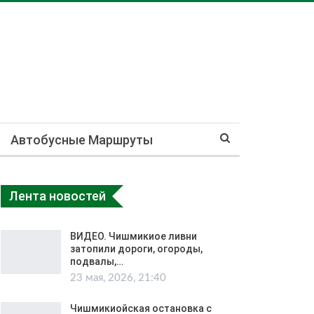
Автобусные Маршруты
Лента новостей
ВИДЕО. Чишмикиое ливни
затопили дороги, огороды,
подвалы,…
23 мая, 2026, 21:40
Чишмикиойская остановка с