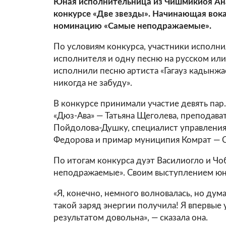
Юная исполнительница из Чишмикиоя Ана
конкурсе «Две звезды». Начинающая вока
номинацию «Самые неподражаемые».
По условиям конкурса, участники исполни
исполнителя и одну песню на русском или
исполнили песню артиста «Гагауз кадынжа
никогда не забуду».
В конкурсе принимали участие девять пар
«Дюз-Ава» — Татьяна Щеголева, преподава
Пойдолова-Душку, специалист управления
Федорова и примар муниципия Комрат — С
По итогам конкурса дуэт Василиогло и Ч
неподражаемые». Своим выступлением юна
«Я, конечно, немного волновалась, но дум
такой заряд энергии получила! Я впервые 
результатом довольна», — сказала она.