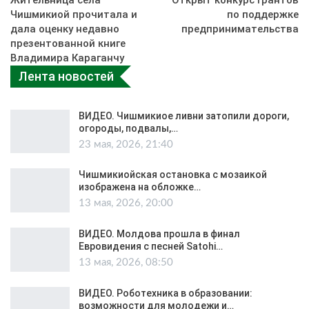
Жительница села
Открыт конкурс грантов
Чишмикиой прочитала и
по поддержке
дала оценку недавно
предпринимательства
презентованной книге
Владимира Караганчу
Лента новостей
ВИДЕО. Чишмикиое ливни затопили дороги,
огороды, подвалы,…
23 мая, 2026, 21:40
Чишмикиойская остановка с мозаикой
изображена на обложке…
13 мая, 2026, 20:00
ВИДЕО. Молдова прошла в финал
Евровидения с песней Satohi…
13 мая, 2026, 08:50
ВИДЕО. Роботехника в образовании:
возможности для молодежи и…