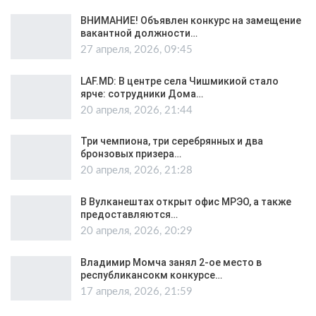
ВНИМАНИЕ! Объявлен конкурс на замещение
вакантной должности…
27 апреля, 2026, 09:45
LAF.MD: В центре села Чишмикиой стало
ярче: сотрудники Дома…
20 апреля, 2026, 21:44
Три чемпиона, три серебрянных и два
бронзовых призера…
20 апреля, 2026, 21:28
В Вулканештах открыт офис МРЭО, а также
предоставляются…
20 апреля, 2026, 20:29
Владимир Момча занял 2-ое место в
республикансокм конкурсе…
17 апреля, 2026, 21:59