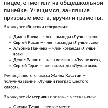
лицее, отметили на общешкольной
линейке
. Учащимся, занявшие
призовые места, вручили грамоты.
В конкурсе «
Знатоки географии
«:
Диана Боева
— член команды «
Лучше всех
«,
Сергей Касап
— член команды «
Лучше всех
«,
Альбина Панчева
— член команды «
Лучше
всех
«,
Денис Гушпит
— член команды «
Лучше всех
«,
Сергей Терзи
— член команды «
Лучше всех.
Ученица шестого класса
Жанна Касатин
—
получила звание «
Лучший географ шестого
класса
«.
В конкурсе «
Материки
» призовые места заняли:
Оксана Тузла
— первое место,