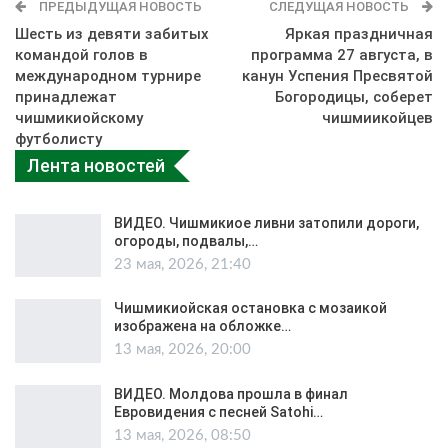
ПРЕДЫДУЩАЯ НОВОСТЬ
СЛЕДУЩАЯ НОВОСТЬ
Шесть из девяти забитых
Яркая праздничная
командой голов в
программа 27 августа, в
международном турнире
канун Успения Пресвятой
принадлежат
Богородицы, соберет
чишмикиойскому
чишмиикойцев
футболисту
Лента новостей
ВИДЕО. Чишмикиое ливни затопили дороги,
огороды, подвалы,…
23 мая, 2026, 21:40
Чишмикиойская остановка с мозаикой
изображена на обложке…
13 мая, 2026, 20:00
ВИДЕО. Молдова прошла в финал
Евровидения с песней Satohi…
13 мая, 2026, 08:50