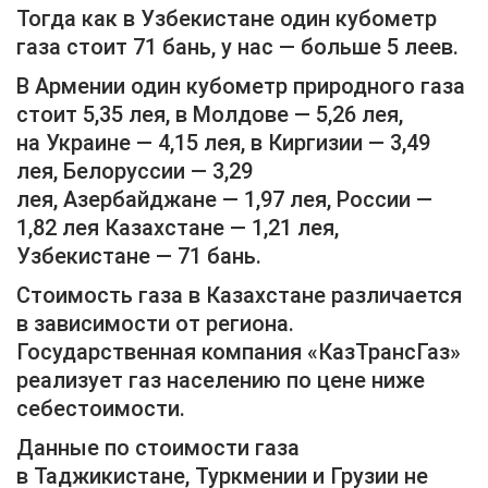
Тогда как в Узбекистане один кубометр
газа стоит 71 бань, у нас — больше 5 леев.
В Армении один кубометр природного газа
стоит 5,35 лея, в Молдове — 5,26 лея,
на
Украине
— 4,15 лея, в
Киргизии
— 3,49
лея,
Белоруссии
— 3,29
лея,
Азербайджане
— 1,97 лея,
России
—
1,82 лея
Казахстане
— 1,21 лея,
Узбекистане — 71 бань.
Стоимость газа в Казахстане различается
в зависимости от региона.
Государственная компания «
КазТрансГаз
»
реализует газ населению по цене ниже
себестоимости.
Данные по стоимости газа
в
Таджикистане
,
Туркмении
и
Грузии
не