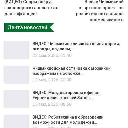
(ВИДЕО) Споры вокруг
В селе Чишмикиой
законопроекта о льготах
стартовал проект по
для «афганцев»
развитию потенциала
нацменьшинств
Лента новостей
ВИДЕО. Чишмикиое ливни затопили дороги,
огороды, подвалы,…
23 мая, 2026, 21:40
Чишмикиойская остановка с мозаикой
изображена на обложке…
13 мая, 2026, 20:00
ВИДЕО. Молдова прошла в финал
Евровидения с песней Satohi…
13 мая, 2026, 08:50
ВИДЕО. Роботехника в образовании:
возможности для молодежи и…