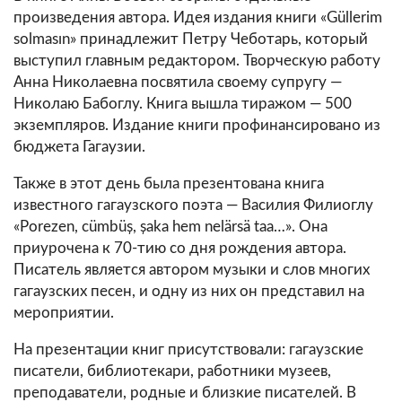
произведения автора. Идея издания книги «Güllerim
solmasın» принадлежит Петру Чеботарь, который
выступил главным редактором. Творческую работу
Анна Николаевна посвятила своему супругу —
Николаю Бабоглу. Книга вышла тиражом — 500
экземпляров. Издание книги профинансировано из
бюджета Гагаузии.
Также в этот день была презентована книга
известного гагаузского поэта — Василия Филиоглу
«Porezen, cümbüș, șaka hem nelärsä taa…». Она
приурочена к 70-тию со дня рождения автора.
Писатель является автором музыки и слов многих
гагаузских песен, и одну из них он представил на
мероприятии.
На презентации книг присутствовали: гагаузские
писатели, библиотекари, работники музеев,
преподаватели, родные и близкие писателей. В