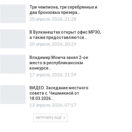
Три чемпиона, три серебрянных и
два бронзовых призера…
20 апреля, 2026, 21:28
В Вулканештах открыт офис МРЭО,
а также предоставляются…
20 апреля, 2026, 20:29
Владимир Момча занял 2-ое
место в республикансокм
конкурсе…
17 апреля, 2026, 21:59
ВИДЕО. Заседание местного
совета с. Чишмикиой от
18.03.2026…
13 апреля, 2026, 07:57
ЗАГРУЗИТЬ ЕЩЁ