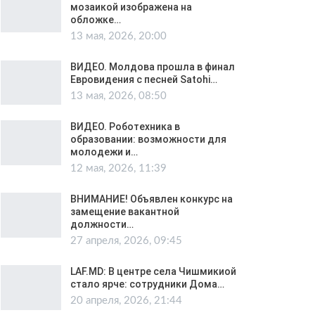
мозаикой изображена на
обложке…
13 мая, 2026, 20:00
ВИДЕО. Молдова прошла в финал
Евровидения с песней Satohi…
13 мая, 2026, 08:50
ВИДЕО. Роботехника в
образовании: возможности для
молодежи и…
12 мая, 2026, 11:39
ВНИМАНИЕ! Объявлен конкурс на
замещение вакантной
должности…
27 апреля, 2026, 09:45
LAF.MD: В центре села Чишмикиой
стало ярче: сотрудники Дома…
20 апреля, 2026, 21:44