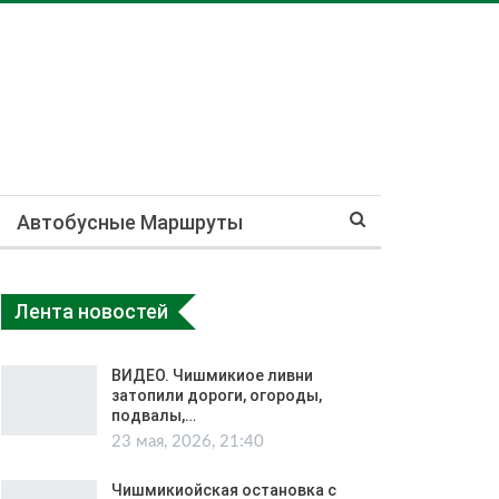
Автобусные Маршруты
Лента новостей
ВИДЕО. Чишмикиое ливни
затопили дороги, огороды,
подвалы,…
23 мая, 2026, 21:40
Чишмикиойская остановка с