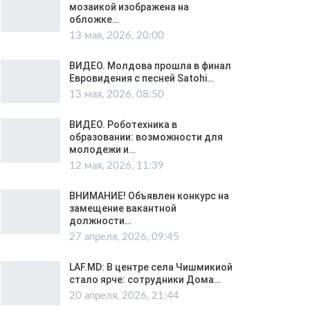
мозаикой изображена на
обложке…
13 мая, 2026, 20:00
ВИДЕО. Молдова прошла в финал
Евровидения с песней Satohi…
13 мая, 2026, 08:50
ВИДЕО. Роботехника в
образовании: возможности для
молодежи и…
12 мая, 2026, 11:39
ВНИМАНИЕ! Объявлен конкурс на
замещение вакантной
должности…
27 апреля, 2026, 09:45
LAF.MD: В центре села Чишмикиой
стало ярче: сотрудники Дома…
20 апреля, 2026, 21:44