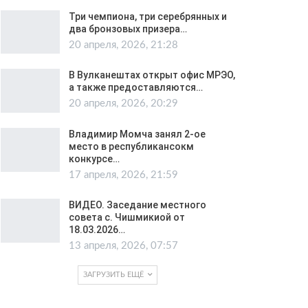
Три чемпиона, три серебрянных и
два бронзовых призера…
20 апреля, 2026, 21:28
В Вулканештах открыт офис МРЭО,
а также предоставляются…
20 апреля, 2026, 20:29
Владимир Момча занял 2-ое
место в республикансокм
конкурсе…
17 апреля, 2026, 21:59
ВИДЕО. Заседание местного
совета с. Чишмикиой от
18.03.2026…
13 апреля, 2026, 07:57
ЗАГРУЗИТЬ ЕЩЁ