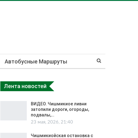
Автобусные Маршруты
Лента новостей
ВИДЕО. Чишмикиое ливни
затопили дороги, огороды,
подвалы,…
23 мая, 2026, 21:40
Чишмикиойская остановка с