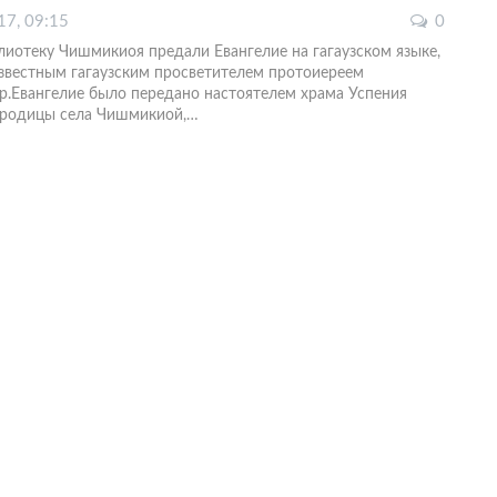
17, 09:15
0
лиотеку Чишмикиоя предали Евангелие на гагаузском языке,
звестным гагаузским просветителем протоиереем
.Евангелие было передано настоятелем храма Успения
ородицы села Чишмикиой,…