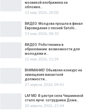
мозаикой изображена на
обложке…
13 мая, 2026, 20:00
ВИДЕО. Молдова прошла в финал
Евровидения с песней Satohi…
13 мая, 2026, 08:50
ВИДЕО. Роботехника в
образовании: возможности для
молодежи и…
12 мая, 2026, 11:39
ВНИМАНИЕ! Объявлен конкурс на
замещение вакантной
должности…
27 апреля, 2026, 09:45
LAF.MD: В центре села Чишмикиой
стало ярче: сотрудники Дома…
20 апреля, 2026, 21:44