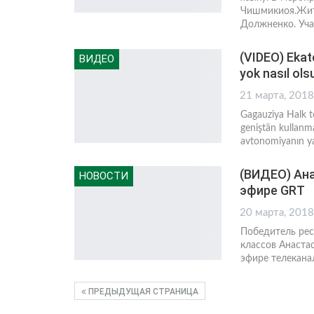
Чишмикиоя.Жите
Должненко. Уча
(VIDEO) Ekat
ВИДЕО
yok nasıl ols
21 марта, 2018
Gagauziya Halk to
geniştän kullanm
avtonomiyanın yaş
(ВИДЕО) Ана
НОВОСТИ
эфире GRT
20 марта, 2018
Победитель рес
классов Анаста
эфире телекана
ПРЕДЫДУЩАЯ СТРАНИЦА