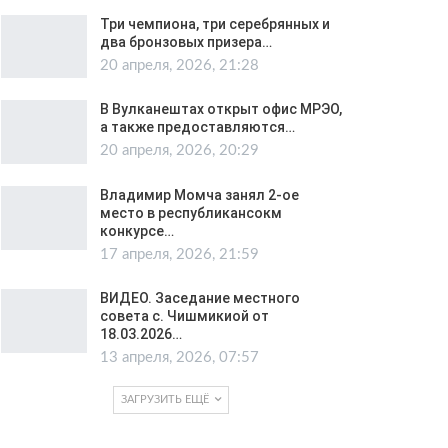
Три чемпиона, три серебрянных и
два бронзовых призера…
20 апреля, 2026, 21:28
В Вулканештах открыт офис МРЭО,
а также предоставляются…
20 апреля, 2026, 20:29
Владимир Момча занял 2-ое
место в республикансокм
конкурсе…
17 апреля, 2026, 21:59
ВИДЕО. Заседание местного
совета с. Чишмикиой от
18.03.2026…
13 апреля, 2026, 07:57
ЗАГРУЗИТЬ ЕЩЁ