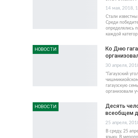
14 мая, 2018, 
Стали известны
Среди победите
определялись п
каждой категор
Ко Дню гаг
НОВОСТИ
организовал
30 апреля, 201
"Гагаузский уго
чишмикиойском 
гагаузскую сем
организовали у
Десять чело
НОВОСТИ
всеобщем ди
25 апреля, 201
В среду, 25 апр
языку. В меропр