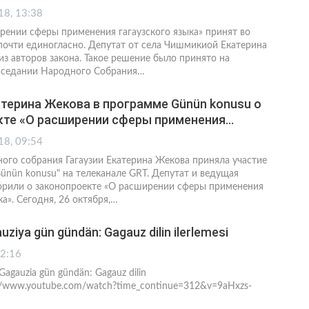
18, 13:38
рении сферы применения гагаузского языка» принят во
почти единогласно. Депутат от села Чишмикиой Екатерина
из авторов закона. Такое решение было принято на
аседании Народного Собрания…
терина Жекова в программе Günün konusu о
кте «О расширении сферы применения…
18, 09:54
ого собрания Гагаузии Екатерина Жекова приняла участие
ünün konusu" на телеканале GRT. Депутат и ведущая
рили о законопроекте «О расширении сферы применения
ка». Сегодня, 26 октября,…
uziya gün gündän: Gagauz dilin ilerlemesi
22:16
Gagauzia gün gündän: Gagauz dilin
ps://www.youtube.com/watch?time_continue=312&v=9aHxzs-