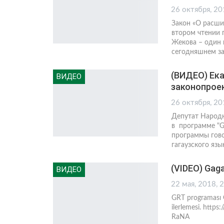
26 октября, 20
Закон «О расши
втором чтении 
Жекова – один 
сегодняшнем з
(ВИДЕО) Ека
ВИДЕО
законопрое
26 октября, 20
Депутат Народн
в программе "G
программы гово
гагаузского язы
(VIDEO) Gaga
ВИДЕО
22 мая, 2018, 
GRT programası 
ilerlemesi. htt
RaNA