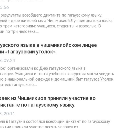
15:56
 результаты всеобщего диктанта по гагаузскому языку.
лей - двое жителей села Чишмикиой.Лучшие знатоки языка
о трем категориям: учащиеся, студенты и взрослые. В
ии по три человека.…
аузского языка в чишмикиойском лицее
и «Гагаузский уголок»
8, 09:24
лок" организовали ко Дню гагаузского языка в
лицее. Учащиеся и гости учебного заведения могли увидеть
ью в национальной одежде и домашний быт гагаузов.Уголок
читель гагаузского…
век из Чишмикиоя приняли участие во
ктанте по гагаузскому языку.
8, 20:11
еля в Гагаузии состоялся всеобщий диктант по гагаузскому
иятии приняли участие десять человек из