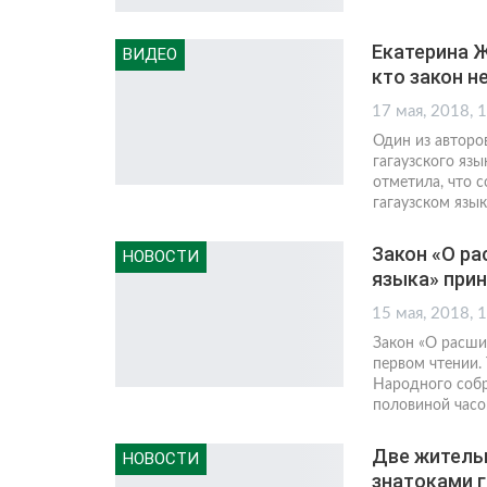
Екатерина Ж
ВИДЕО
кто закон н
17 мая, 2018, 
Один из авторо
гагаузского язы
отметила, что с
гагаузском язык
Закон «О ра
НОВОСТИ
языка» прин
15 мая, 2018, 
Закон «О расши
первом чтении.
Народного собр
половиной час
Две житель
НОВОСТИ
знатоками г