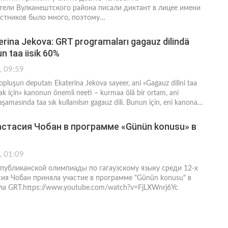
ли Вулканештского района писали диктант в лицее имени
стников было много, поэтому…
erina Jekova: GRT programaları gagauz dilindä
un taa iisik 60%
, 09:59
pluşun deputatı Ekaterina Jekova sayееr, ani «Gagauz dilini taa
ak için» kanonun önemli neeti – kurmaa ölä bir ortam, ani
amasında taa sık kullanılsın gagauz dili. Bunun için, eni kanona…
стасия Чобан в программе «Günün konusu» в
, 01:09
публиканской олимпиады по гагаузскому языку среди 12-х
сия Чобан приняла участие в программе "Günün konusu" в
ла GRT.https://www.youtube.com/watch?v=FjLXWnrj6Yc