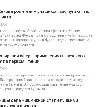
екова родителям учащихся: вас пугают те,
е читал
13:04
в законопроекта "О расширении сферы применения
ка" Екатерина Жекова призвала родителей не бояться. Она
огласно законопроекту, если будет введено рисование на
е, на уроке рисования…
сширении сферы применения гагаузского
ят в первом чтении
17:09
рении сферы применения гагаузского языка» принят в
 Такое решение было принято на сегодняшнем заседании
ания Гагаузии. Вопрос обсуждался в течение двух с
ов и сопровождался бурными…
ницы села Чишмикиой стали лучшими
агаузского языка