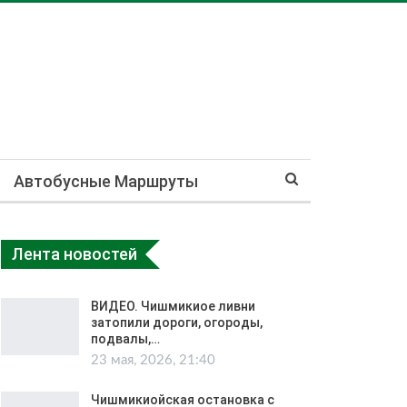
Автобусные Маршруты
Лента новостей
ВИДЕО. Чишмикиое ливни
затопили дороги, огороды,
подвалы,…
23 мая, 2026, 21:40
Чишмикиойская остановка с