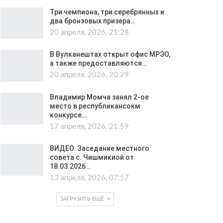
Три чемпиона, три серебрянных и
два бронзовых призера…
20 апреля, 2026, 21:28
В Вулканештах открыт офис МРЭО,
а также предоставляются…
20 апреля, 2026, 20:29
Владимир Момча занял 2-ое
место в республикансокм
конкурсе…
17 апреля, 2026, 21:59
ВИДЕО. Заседание местного
совета с. Чишмикиой от
18.03.2026…
13 апреля, 2026, 07:57
ЗАГРУЗИТЬ ЕЩЁ