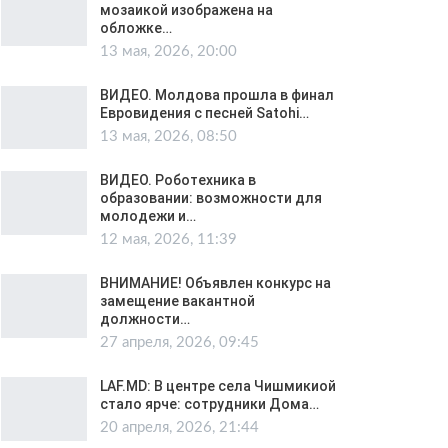
мозаикой изображена на
обложке…
13 мая, 2026, 20:00
ВИДЕО. Молдова прошла в финал
Евровидения с песней Satohi…
13 мая, 2026, 08:50
ВИДЕО. Роботехника в
образовании: возможности для
молодежи и…
12 мая, 2026, 11:39
ВНИМАНИЕ! Объявлен конкурс на
замещение вакантной
должности…
27 апреля, 2026, 09:45
LAF.MD: В центре села Чишмикиой
стало ярче: сотрудники Дома…
20 апреля, 2026, 21:44