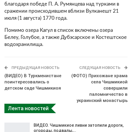
благодаря победе П. А. Румянцева над турками в
сражении происходившем вблизи Вулканешт 21
июля (1 августа) 1770 года.
Помимо озера Кагул в список включены озера
Белеу, Голубое, а также Дубэсарское и Костештское
водохранилища.
ПРЕДЫДУЩАЯ НОВОСТЬ
СЛЕДУЩАЯ НОВОСТЬ
(ВИДЕО) В Туркменистане
(ФОТО) Прихожане храма
поинтересовались о
села Чишмикиой
детском саде Чишмикиоя
совершили
паломничество в
украинский монастырь
Лента новостей
ВИДЕО. Чишмикиое ливни затопили дороги,
огороды, подвалы,…