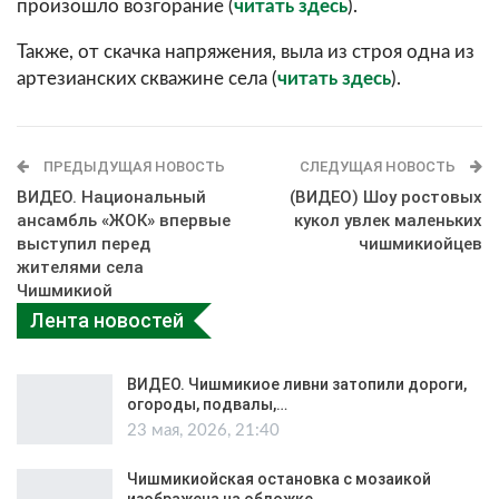
произошло возгорание (
читать здесь
).
Также, от скачка напряжения, выла из строя одна из
артезианских скважине села (
читать здесь
).
ПРЕДЫДУЩАЯ НОВОСТЬ
СЛЕДУЩАЯ НОВОСТЬ
ВИДЕО. Национальный
(ВИДЕО) Шоу ростовых
ансамбль «ЖОК» впервые
кукол увлек маленьких
выступил перед
чишмикиойцев
жителями села
Чишмикиой
Лента новостей
ВИДЕО. Чишмикиое ливни затопили дороги,
огороды, подвалы,…
23 мая, 2026, 21:40
Чишмикиойская остановка с мозаикой