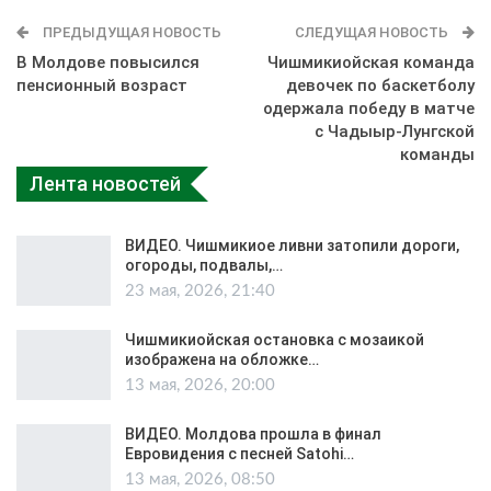
ПРЕДЫДУЩАЯ НОВОСТЬ
СЛЕДУЩАЯ НОВОСТЬ
В Молдове повысился
Чишмикиойская команда
пенсионный возраст
девочек по баскетболу
одержала победу в матче
с Чадыыр-Лунгской
команды
Лента новостей
ВИДЕО. Чишмикиое ливни затопили дороги,
огороды, подвалы,…
23 мая, 2026, 21:40
Чишмикиойская остановка с мозаикой
изображена на обложке…
13 мая, 2026, 20:00
ВИДЕО. Молдова прошла в финал
Евровидения с песней Satohi…
13 мая, 2026, 08:50