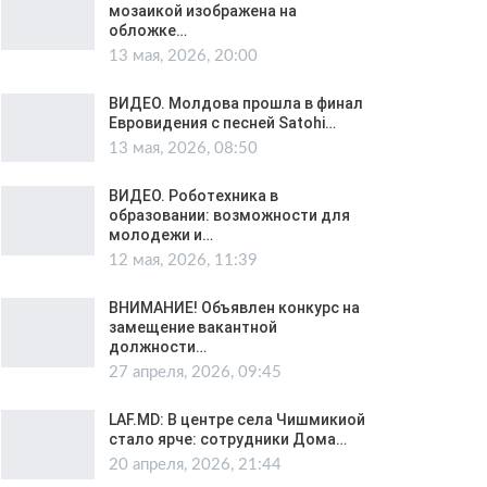
мозаикой изображена на
обложке…
13 мая, 2026, 20:00
ВИДЕО. Молдова прошла в финал
Евровидения с песней Satohi…
13 мая, 2026, 08:50
ВИДЕО. Роботехника в
образовании: возможности для
молодежи и…
12 мая, 2026, 11:39
ВНИМАНИЕ! Объявлен конкурс на
замещение вакантной
должности…
27 апреля, 2026, 09:45
LAF.MD: В центре села Чишмикиой
стало ярче: сотрудники Дома…
20 апреля, 2026, 21:44