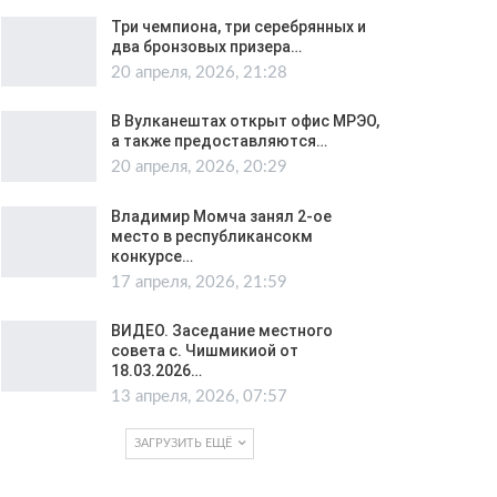
Три чемпиона, три серебрянных и
два бронзовых призера…
20 апреля, 2026, 21:28
В Вулканештах открыт офис МРЭО,
а также предоставляются…
20 апреля, 2026, 20:29
Владимир Момча занял 2-ое
место в республикансокм
конкурсе…
17 апреля, 2026, 21:59
ВИДЕО. Заседание местного
совета с. Чишмикиой от
18.03.2026…
13 апреля, 2026, 07:57
ЗАГРУЗИТЬ ЕЩЁ