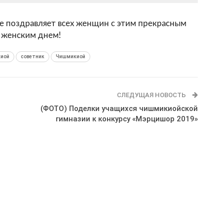
 поздравляет всех женщин с этим прекрасным
 женским днем!
киой
советник
Чишмикиой
СЛЕДУЩАЯ НОВОСТЬ
(ФОТО) Поделки учащихся чишмикиойской
гимназии к конкурсу «Мэрцишор 2019»