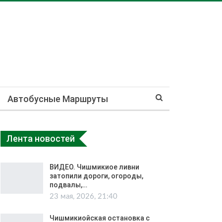
Автобусные Маршруты
Лента новостей
ВИДЕО. Чишмикиое ливни
затопили дороги, огороды,
подвалы,…
23 мая, 2026, 21:40
Чишмикиойская остановка с