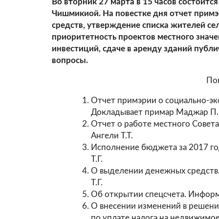
Во вторник 27 марта в 15 часов состоитс
Чишмикиой. На повестке дня отчет примэ
средств, утверждение списка жителей се
приоритетность проектов местного значе
инвестиций, сдаче в аренду зданий публи
вопросы.
Пов
Отчет примэрии о социально-эко
Докладывает примар Маджар П.
Отчет о работе местного Совета
Ангели Т.Т.
Исполнение бюджета за 2017 го
Т.Г.
О выделении денежных средств.
Т.Г.
Об открытии спецсчета. Информа
О внесении изменений в решение
по уплате налога на недвижимо