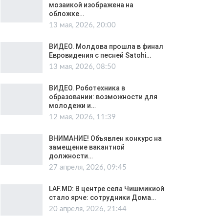
мозаикой изображена на
обложке…
13 мая, 2026, 20:00
ВИДЕО. Молдова прошла в финал
Евровидения с песней Satohi…
13 мая, 2026, 08:50
ВИДЕО. Роботехника в
образовании: возможности для
молодежи и…
12 мая, 2026, 11:39
ВНИМАНИЕ! Объявлен конкурс на
замещение вакантной
должности…
27 апреля, 2026, 09:45
LAF.MD: В центре села Чишмикиой
стало ярче: сотрудники Дома…
20 апреля, 2026, 21:44