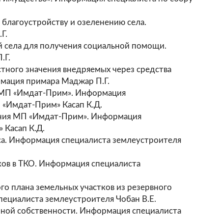
 благоустройству и озеленению села.
Г.
 села для получения социальной помощи.
.Г.
тного значения внедряемых через средства
мация примара Маджар П.Г.
 МП «Имдат-Прим». Информация
 «Имдат-Прим» Касап К.Д.
ния МП «Имдат-Прим». Информация
 Касап К.Д.
а. Информация специалиста землеустроителя
ков в ТКО. Информация специалиста
го плана земельных участков из резервного
ециалиста землеустроителя Чобан В.Е.
чной собственности. Информация специалиста