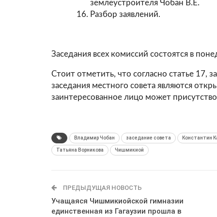
землеустроителя Чобан В.Е.
Разбор заявлений.
Заседания всех комиссий состоятся в понед
Стоит отметить, что согласно статье 17, 
заседания местного совета являются откр
заинтересованное лицо может присутствов
Владимир Чобан
заседание совета
Константин К
Татьяна Ворникова
Чишмикиой
ПРЕДЫДУЩАЯ НОВОСТЬ
Учащаяся Чишмикиойской гимназии
единственная из Гагаузии прошла в