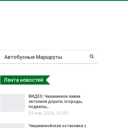
Автобусные Маршруты
Лента новостей
ВИДЕО. Чишмикиое ливни
затопили дороги, огороды,
подвалы,…
23 мая, 2026, 21:40
Чишмикиойская остановка с