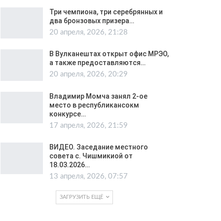
Три чемпиона, три серебрянных и
два бронзовых призера…
20 апреля, 2026, 21:28
В Вулканештах открыт офис МРЭО,
а также предоставляются…
20 апреля, 2026, 20:29
Владимир Момча занял 2-ое
место в республикансокм
конкурсе…
17 апреля, 2026, 21:59
ВИДЕО. Заседание местного
совета с. Чишмикиой от
18.03.2026…
13 апреля, 2026, 07:57
ЗАГРУЗИТЬ ЕЩЁ