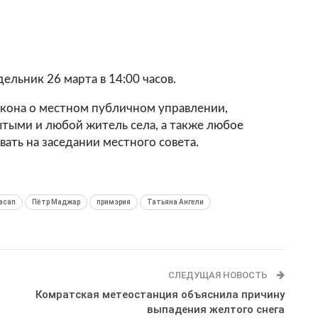
ельник 26 марта в 14:00 часов.
закона о местном публичном управлении,
ытыми и любой житель села, а также любое
ать на заседании местного совета.
асап
Пётр Маджар
примэрия
Татьяна Ангели
СЛЕДУЩАЯ НОВОСТЬ
Комратская метеостанция объяснила причину
выпадения желтого снега