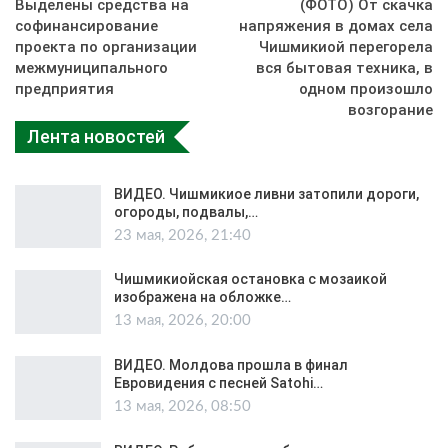
Выделены средства на
(ФОТО) От скачка
софинансирование
напряжения в домах села
проекта по организации
Чишмикиой перегорела
межмуниципального
вся бытовая техника, в
предприятия
одном произошло
возгорание
Лента новостей
ВИДЕО. Чишмикиое ливни затопили дороги,
огороды, подвалы,…
23 мая, 2026, 21:40
Чишмикиойская остановка с мозаикой
изображена на обложке…
13 мая, 2026, 20:00
ВИДЕО. Молдова прошла в финал
Евровидения с песней Satohi…
13 мая, 2026, 08:50