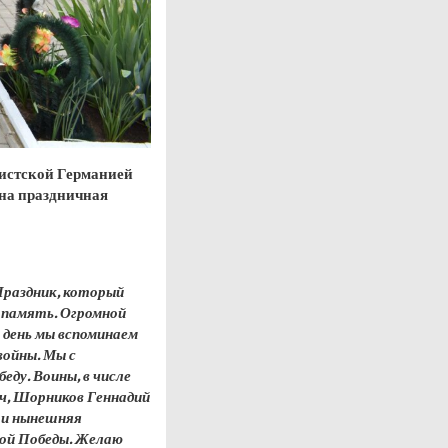
шистской Германией
ана праздничная
Праздник, который
я память. Огромной
 день мы вспоминаем
войны. Мы с
еду. Воины, в числе
ич, Шорников Геннадий
, и нынешняя
кой Победы. Желаю