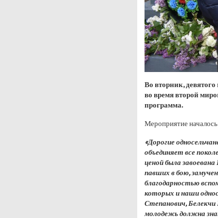
Во вторник, девятого
во время второй мир
программа.
Мероприятие началось 
«Дорогие односельчан
объединяет все покол
ценой была завоевана
павших в бою, замуче
благодарностью вспом
которых и наши однос
Степанович, Белекчи 
молодежь должна знат