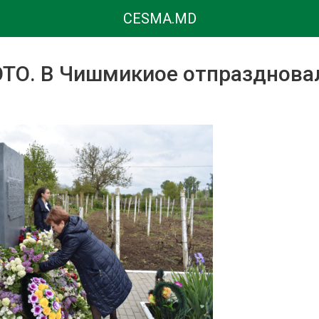
CESMA.MD
О. В Чишмикиое отпразднова