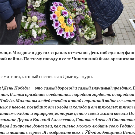
 мая, в Молдове и других странах отмечают День победы над фа
овой войны. По этому поводу в селе Чишмикиой была организов
с митинга, который состоялся в Доме культуры.
е! День Победы — это самый дорогой и самый значимый праздник. 
ения. В этом празднике соединились народная гордость и народна
 Победа. Миллионы людей погибли в этой страшной войне и в этот
нных в неволе, погибших от голода и холода и от тяжелых тягот 
инаем солдат и офицеров, которые ценою своей жизни ковали Поб
ельчане Деркач Василий Алексеевич, Старков Алексей Степанов
Вера Захаровна, доказали, как сильно можно любить свою Родину
ь и помнить героев. Я поздравляю всех с 78-ой годовщиной Вели