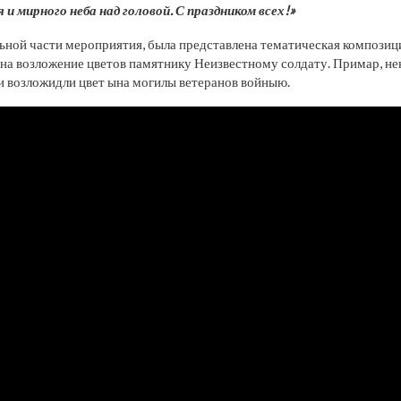
я и мирного неба над головой. С праздником всех!»
ьной части мероприятия, была представлена тематическая компози
 на возложение цветов памятнику Неизвестному солдату. Примар, не
и возложидли цвет ына могилы ветеранов войныю.