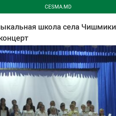
CESMA.MD
ыкальная школа села Чишмики
концерт