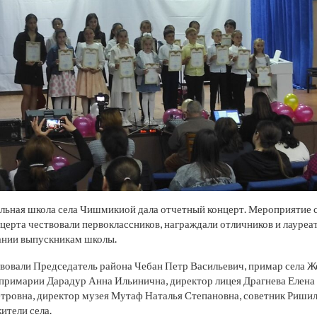
льная школа села Чишмикиой дала отчетный концерт. Мероприятие 
нцерта чествовали первоклассников, награждали отличников и лауреа
ании выпускникам школы.
вовали Председатель района Чебан Петр Васильевич, примар села 
 примарии Дарадур Анна Ильинична, директор лицея Драгнева Елена
тровна, директор музея Мутаф Наталья Степановна, советник Ришил
ители села.